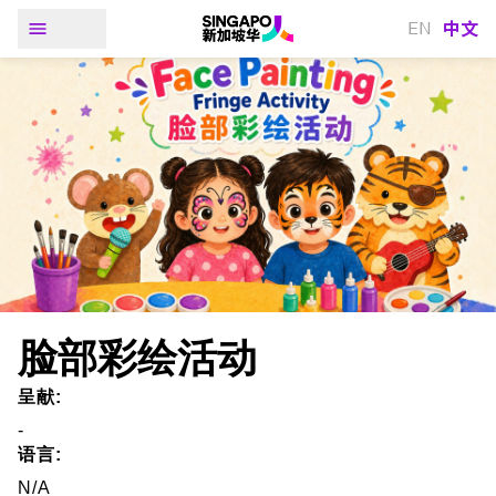
中文
EN
脸部彩绘活动
呈献:
-
语言:
N/A